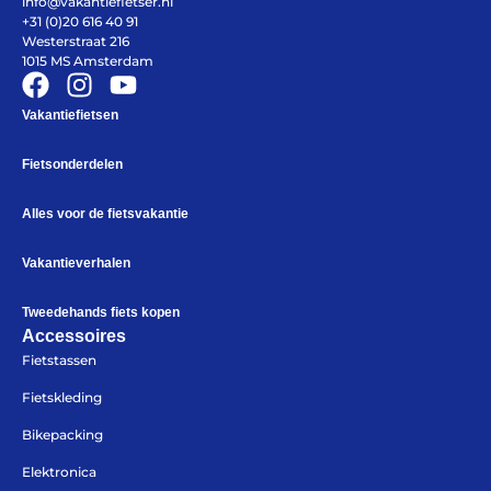
info@vakantiefietser.nl
+31 (0)20 616 40 91
Vakantiefietsen
Westerstraat 216
Intakelijst voor een vakantiefiets
1015 MS Amsterdam
Keuzehulp: Hoe kies je een vakantiefiets
Keuzehulp: Elektrische fiets
Merken
Vakantiefietsen
Fietsverzekering Afsluiten
Fietsonderdelen
Alles voor de fietsvakantie
Vakantieverhalen
Help mij bij
het
kiezen
van een fiets
Tweedehands fiets kopen
Accessoires
Maak een afspraak
Fietstassen
Fietskleding
Bikepacking
Over ons
Elektronica
Contact