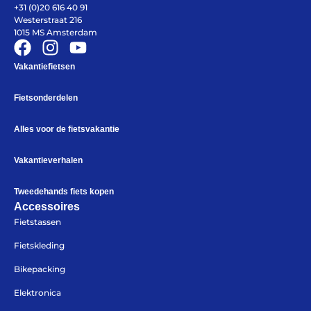
+31 (0)20 616 40 91
De winkel
Westerstraat 216
Blog
1015 MS Amsterdam
Vakantiefietsen
Fietsonderdelen
Alles voor de fietsvakantie
Vakantieverhalen
Tweedehands fiets kopen
Accessoires
Fietstassen
Fietsonderdelen
Fietsbanden
Fietskleding
Sturen
Zadels
Bikepacking
Kleding
Meer fietsonderdelen en accessoires
Elektronica
Onderhoud en Reparatie