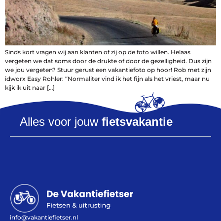
Vakantiefietsen
Intakelijst voor een vakantiefiets
Keuzehulp: Hoe kies je een vakantiefiets
Keuzehulp: Elektrische fiets
Sinds kort vragen wij aan klanten of zij op de foto willen. Helaas
Merken
vergeten we dat soms door de drukte of door de gezelligheid. Dus zijn
Fietsverzekering Afsluiten
we jou vergeten? Stuur gerust een vakantiefoto op hoor! Rob met zijn
idworx Easy Rohler: “Normaliter vind ik het fijn als het vriest, maar nu
kijk ik uit naar […]
Alles voor jouw
fietsvakantie
Help mij bij
het
kiezen
van een fiets
Maak een afspraak
Over ons
info@vakantiefietser.nl
Contact